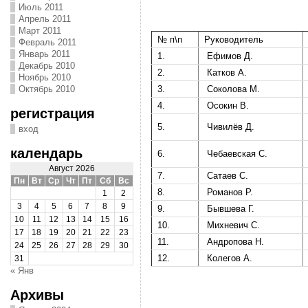
Июль 2011
Апрель 2011
Март 2011
№ п\п
Руководитель
Февраль 2011
Январь 2011
1.
Ефимов Д.
Декабрь 2010
2.
Катков А.
Ноябрь 2010
3.
Соколова М.
Октябрь 2010
4.
Осокин В.
регистрация
5.
Чивилёв Д.
вход
календарь
6.
Чебаевская С.
Август 2026
7.
Сатаев С.
Пн
Вт
Ср
Чт
Пт
Сб
Вс
8.
Романов Р.
1
2
3
4
5
6
7
8
9
9.
Бывшева Г.
10
11
12
13
14
15
16
10.
Михневич С.
17
18
19
20
21
22
23
11.
Андропова Н.
24
25
26
27
28
29
30
12.
Колегов А.
31
« Янв
Архивы