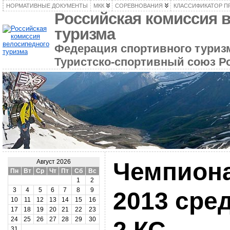
НОРМАТИВНЫЕ ДОКУМЕНТЫ
МКК
СОРЕВНОВАНИЯ
КЛАССИФИКАТОР П
Российская комиссия 
туризма
Федерация спортивного туризм
Туристско-спортивный союз Р
Чемпиона
Август 2026
Пн
Вт
Ср
Чт
Пт
Сб
Вс
1
2
3
4
5
6
7
8
9
2013 сре
10
11
12
13
14
15
16
17
18
19
20
21
22
23
24
25
26
27
28
29
30
31