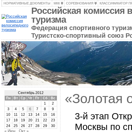
НОРМАТИВНЫЕ ДОКУМЕНТЫ
МКК
СОРЕВНОВАНИЯ
КЛАССИФИКАТОР П
Российская комиссия 
туризма
Федерация спортивного туризм
Туристско-спортивный союз Р
Сентябрь 2012
«Золотая 
Пн
Вт
Ср
Чт
Пт
Сб
Вс
1
2
3
4
5
6
7
8
9
3-й этап Отк
10
11
12
13
14
15
16
17
18
19
20
21
22
23
Москвы по с
24
25
26
27
28
29
30
« Июн
Окт »