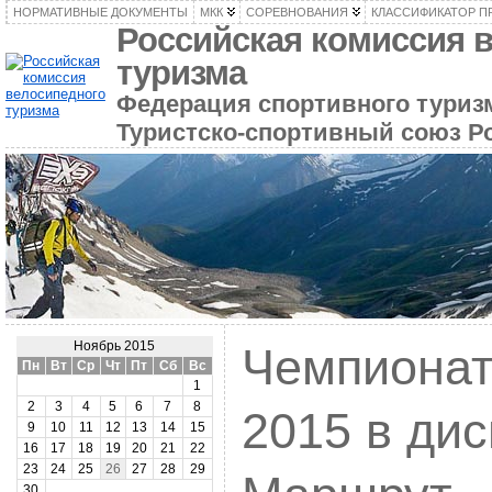
НОРМАТИВНЫЕ ДОКУМЕНТЫ
МКК
СОРЕВНОВАНИЯ
КЛАССИФИКАТОР П
Российская комиссия 
туризма
Федерация спортивного туризм
Туристско-спортивный союз Р
Ноябрь 2015
Чемпионат
Пн
Вт
Ср
Чт
Пт
Сб
Вс
1
2
3
4
5
6
7
8
2015 в ди
9
10
11
12
13
14
15
16
17
18
19
20
21
22
23
24
25
26
27
28
29
30