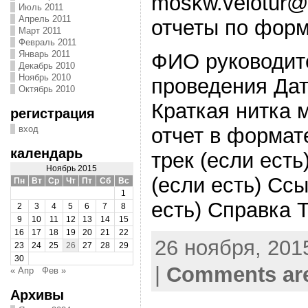
moskw.velotur@
Июль 2011
Апрель 2011
отчеты по форм
Март 2011
Февраль 2011
Январь 2011
ФИО руководит
Декабрь 2010
Ноябрь 2010
проведения Да
Октябрь 2010
Краткая нитка 
регистрация
отчет в формат
вход
календарь
трек (если ест
Ноябрь 2015
(если есть) Сс
Пн
Вт
Ср
Чт
Пт
Сб
Вс
1
есть) Справка 
2
3
4
5
6
7
8
9
10
11
12
13
14
15
16
17
18
19
20
21
22
26 ноября, 2015
23
24
25
26
27
28
29
30
|
Comments are
« Апр
Фев »
Архивы