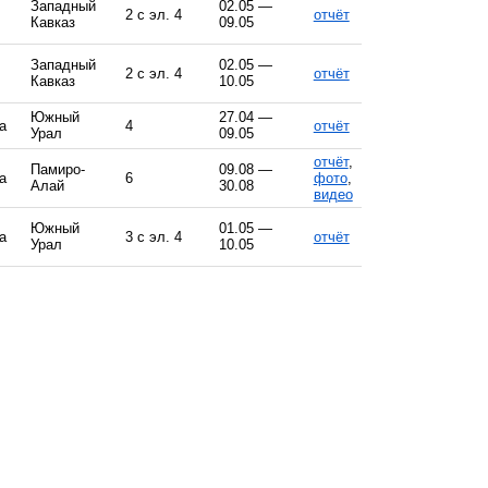
Западный
02.05 —
2 с эл. 4
отчёт
Кавказ
09.05
Западный
02.05 —
2 с эл. 4
отчёт
Кавказ
10.05
Южный
27.04 —
а
4
отчёт
Урал
09.05
отчёт
,
Памиро-
09.08 —
а
6
фото
,
Алай
30.08
видео
Южный
01.05 —
а
3 с эл. 4
отчёт
Урал
10.05