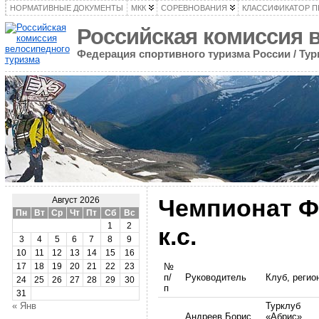
НОРМАТИВНЫЕ ДОКУМЕНТЫ
МКК
СОРЕВНОВАНИЯ
КЛАССИФИКАТОР 
Российская комиссия 
Федерация спортивного туризма России / Ту
Чемпионат Ф
Август 2026
Пн
Вт
Ср
Чт
Пт
Сб
Вс
1
2
к.с.
3
4
5
6
7
8
9
10
11
12
13
14
15
16
№
17
18
19
20
21
22
23
п/
Руководитель
Клуб, регио
24
25
26
27
28
29
30
п
31
« Янв
Турклуб
Андреев Борис
«Абрис