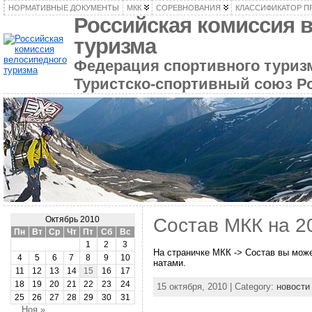
НОРМАТИВНЫЕ ДОКУМЕНТЫ
МКК
СОРЕВНОВАНИЯ
КЛАССИФИКАТОР П
Российская комиссия 
туризма
Федерация спортивного туризм
Туристско-спортивный союз Р
Состав МКК на 2
Октябрь 2010
Пн
Вт
Ср
Чт
Пт
Сб
Вс
1
2
3
На стра­нич­ке МКК -> Со­став вы мо­же
4
5
6
7
8
9
10
на­та­ми.
11
12
13
14
15
16
17
18
19
20
21
22
23
24
15 октября, 2010 | Category:
новости
25
26
27
28
29
30
31
Ноя »