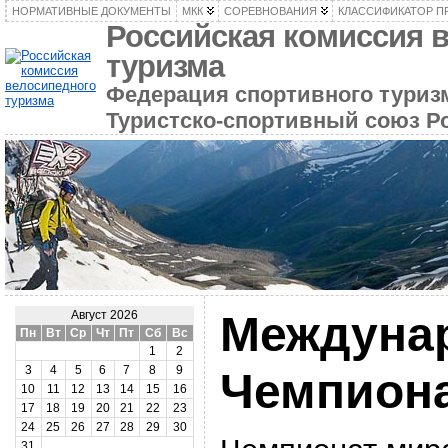
НОРМАТИВНЫЕ ДОКУМЕНТЫ
МКК
СОРЕВНОВАНИЯ
КЛАССИФИКАТОР П
Российская комиссия 
туризма
Федерация спортивного туризм
Туристско-спортивный союз Р
Междуна
Август 2026
Пн
Вт
Ср
Чт
Пт
Сб
Вс
1
2
3
4
5
6
7
8
9
Чемпиона
10
11
12
13
14
15
16
17
18
19
20
21
22
23
24
25
26
27
28
29
30
31