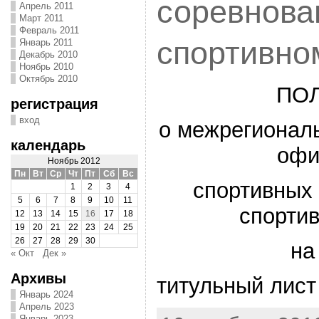
соревнова
Апрель 2011
Март 2011
Февраль 2011
спортивно
Январь 2011
Декабрь 2010
Ноябрь 2010
Октябрь 2010
ПО
регистрация
вход
о межрегионал
календарь
офи
Ноябрь 2012
Пн
Вт
Ср
Чт
Пт
Сб
Вс
спортивных
1
2
3
4
5
6
7
8
9
10
11
спорти
12
13
14
15
16
17
18
19
20
21
22
23
24
25
26
27
28
29
30
на
« Окт
Дек »
Архивы
титульный лист
Январь 2024
Апрель 2023
Январь 2023