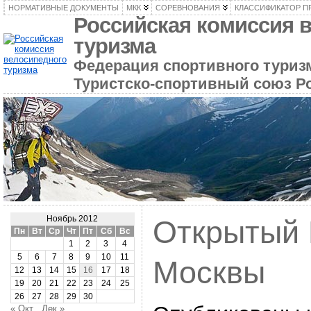
НОРМАТИВНЫЕ ДОКУМЕНТЫ
МКК
СОРЕВНОВАНИЯ
КЛАССИФИКАТОР П
Российская комиссия 
туризма
Федерация спортивного туризм
Туристско-спортивный союз Р
Ноябрь 2012
Открытый 
Пн
Вт
Ср
Чт
Пт
Сб
Вс
1
2
3
4
5
6
7
8
9
10
11
Москвы
12
13
14
15
16
17
18
19
20
21
22
23
24
25
26
27
28
29
30
« Окт
Дек »