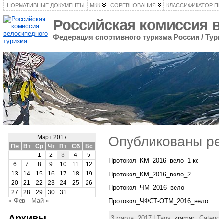
НОРМАТИВНЫЕ ДОКУМЕНТЫ
МКК
СОРЕВНОВАНИЯ
КЛАССИФИКАТОР 
Российская комиссия 
Федерация спортивного туризма России / Ту
Опубликованы ре
Март 2017
Пн
Вт
Ср
Чт
Пт
Сб
Вс
1
2
3
4
5
Протокол_КМ_2016_вело_1 кс
6
7
8
9
10
11
12
Протокол_КМ_2016_вело_2
13
14
15
16
17
18
19
20
21
22
23
24
25
26
Протокол_ЧМ_2016_вело
27
28
29
30
31
« Фев
Май »
Протокол_ЧФСТ-ОТМ_2016_вело
Архивы
3 марта, 2017 | Tags:
kramar
| Categ