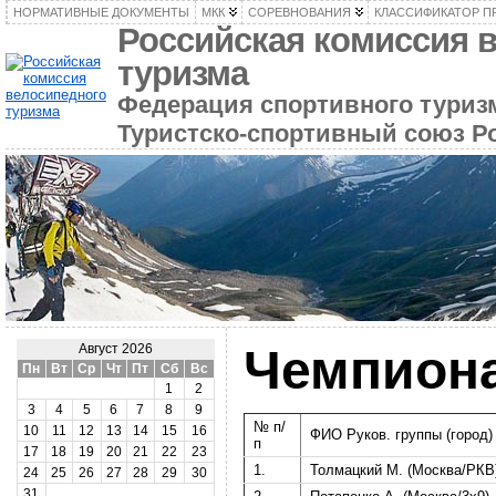
НОРМАТИВНЫЕ ДОКУМЕНТЫ
МКК
СОРЕВНОВАНИЯ
КЛАССИФИКАТОР П
Российская комиссия 
туризма
Федерация спортивного туризм
Туристско-спортивный союз Р
Чемпион
Август 2026
Пн
Вт
Ср
Чт
Пт
Сб
Вс
1
2
3
4
5
6
7
8
9
№ п/
10
11
12
13
14
15
16
ФИО Руков. группы (город)
п
17
18
19
20
21
22
23
1.
Толмацкий М. (Москва/РКВ
24
25
26
27
28
29
30
31