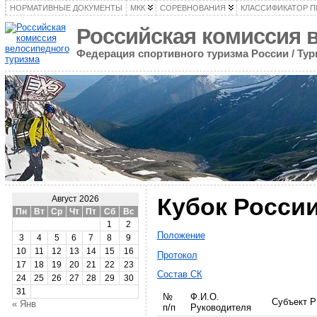
НОРМАТИВНЫЕ ДОКУМЕНТЫ
МКК
СОРЕВНОВАНИЯ
КЛАССИФИКАТОР 
Российская комиссия 
Федерация спортивного туризма России / Ту
Кубок России
Август 2026
Пн
Вт
Ср
Чт
Пт
Сб
Вс
1
2
Положение
3
4
5
6
7
8
9
10
11
12
13
14
15
16
Протокол
17
18
19
20
21
22
23
Состав СК
24
25
26
27
28
29
30
31
№
Ф.И.О.
Субъект 
« Янв
п/п
Руководителя