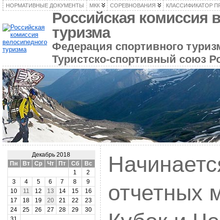
НОРМАТИВНЫЕ ДОКУМЕНТЫ
МКК
СОРЕВНОВАНИЯ
КЛАССИФИКАТОР П
Российская комиссия 
туризма
Федерация спортивного туризм
Туристско-спортивный союз Р
Декабрь 2018
Начинаетс
Пн
Вт
Ср
Чт
Пт
Сб
Вс
1
2
3
4
5
6
7
8
9
отчетных 
10
11
12
13
14
15
16
17
18
19
20
21
22
23
24
25
26
27
28
29
30
31