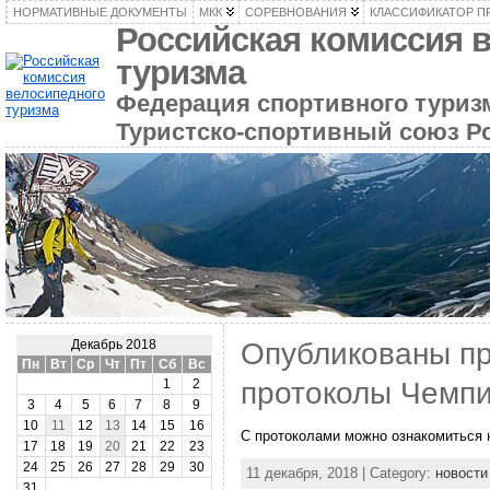
НОРМАТИВНЫЕ ДОКУМЕНТЫ
МКК
СОРЕВНОВАНИЯ
КЛАССИФИКАТОР П
Российская комиссия 
туризма
Федерация спортивного туризм
Туристско-спортивный союз Р
Опубликованы п
Декабрь 2018
Пн
Вт
Ср
Чт
Пт
Сб
Вс
протоколы Чемп
1
2
3
4
5
6
7
8
9
10
11
12
13
14
15
16
С протоколами можно ознакомиться 
17
18
19
20
21
22
23
24
25
26
27
28
29
30
11 декабря, 2018 | Category:
новости
31