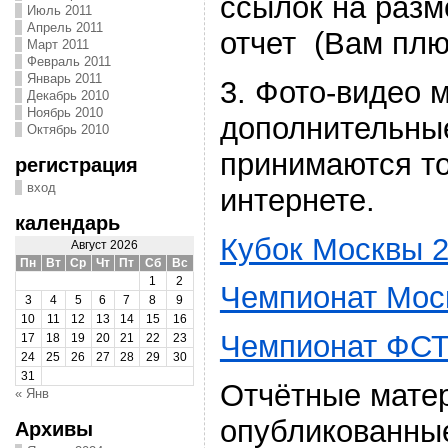
ссылок на разм
Июль 2011
Апрель 2011
отчет (Вам плю
Март 2011
Февраль 2011
Январь 2011
3. Фото-видео 
Декабрь 2010
Ноябрь 2010
дополнительны
Октябрь 2010
принимаются т
регистрация
вход
интернете.
календарь
Кубок Москвы 
Август 2026
Пн
Вт
Ср
Чт
Пт
Сб
Вс
1
2
Чемпионат Мос
3
4
5
6
7
8
9
10
11
12
13
14
15
16
Чемпионат ФС
17
18
19
20
21
22
23
24
25
26
27
28
29
30
31
Отчётные мате
« Янв
опубликованные
Архивы