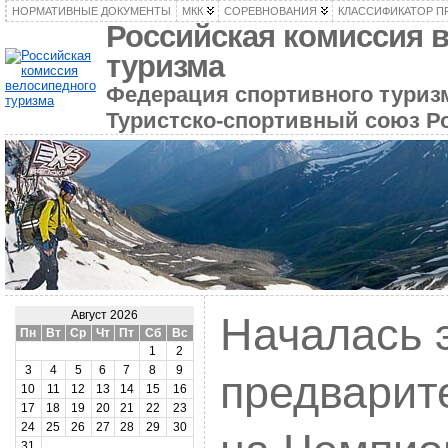
НОРМАТИВНЫЕ ДОКУМЕНТЫ
МКК
СОРЕВНОВАНИЯ
КЛАССИФИКАТОР П
Российская комиссия 
туризма
Федерация спортивного туризм
Туристско-спортивный союз Р
Август 2026
Началась 
Пн
Вт
Ср
Чт
Пт
Сб
Вс
1
2
3
4
5
6
7
8
9
предварит
10
11
12
13
14
15
16
17
18
19
20
21
22
23
24
25
26
27
28
29
30
31