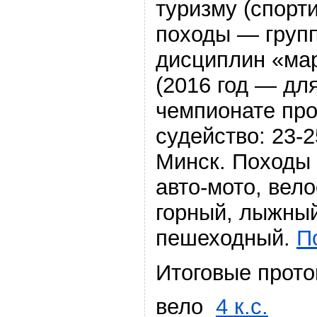
туризму (спорт
походы — груп
дисциплин «мар
(2016 год — дл
чемпионате про
судейство: 23-
Минск. Походы 4
авто-мото, вел
горный, лыжный
пешеходный.
П
Итоговые прото
вело
4 к.с.