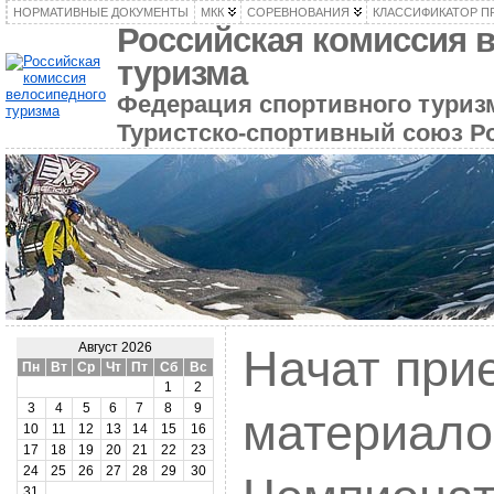
НОРМАТИВНЫЕ ДОКУМЕНТЫ
МКК
СОРЕВНОВАНИЯ
КЛАССИФИКАТОР П
Российская комиссия 
туризма
Федерация спортивного туризм
Туристско-спортивный союз Р
Август 2026
Начат при
Пн
Вт
Ср
Чт
Пт
Сб
Вс
1
2
3
4
5
6
7
8
9
материало
10
11
12
13
14
15
16
17
18
19
20
21
22
23
24
25
26
27
28
29
30
31