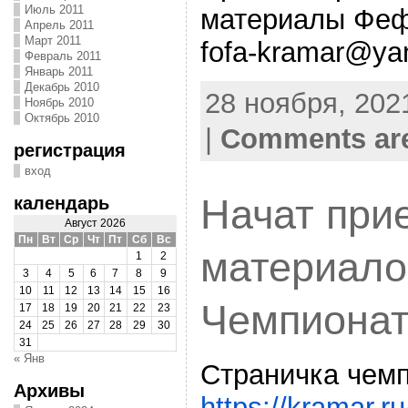
Июль 2011
материалы Феф
Апрель 2011
Март 2011
fofa-kramar@ya
Февраль 2011
Январь 2011
Декабрь 2010
28 ноября, 2021
Ноябрь 2010
Октябрь 2010
|
Comments are
регистрация
вход
Начат при
календарь
Август 2026
Пн
Вт
Ср
Чт
Пт
Сб
Вс
материало
1
2
3
4
5
6
7
8
9
10
11
12
13
14
15
16
Чемпионат
17
18
19
20
21
22
23
24
25
26
27
28
29
30
31
« Янв
Страничка чемп
Архивы
https://kramar.r