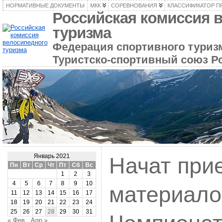
НОРМАТИВНЫЕ ДОКУМЕНТЫ
МКК
СОРЕВНОВАНИЯ
КЛАССИФИКАТОР П
Российская комиссия 
туризма
Федерация спортивного туризм
Туристско-спортивный союз Р
Январь 2021
Начат при
Пн
Вт
Ср
Чт
Пт
Сб
Вс
1
2
3
4
5
6
7
8
9
10
материало
11
12
13
14
15
16
17
18
19
20
21
22
23
24
25
26
27
28
29
30
31
« Фев
Апр »