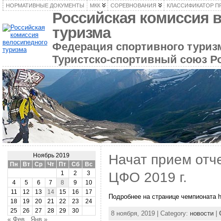
НОРМАТИВНЫЕ ДОКУМЕНТЫ
МКК
СОРЕВНОВАНИЯ
КЛАССИФИКАТОР П
Российская комиссия 
туризма
Федерация спортивного туризм
Туристско-спортивный союз Р
Начат прием отч
Ноябрь 2019
Пн
Вт
Ср
Чт
Пт
Сб
Вс
ЦФО 2019 г.
1
2
3
4
5
6
7
8
9
10
11
12
13
14
15
16
17
Подробнее на странице чемпионата ht
18
19
20
21
22
23
24
25
26
27
28
29
30
8 ноября, 2019 | Category:
новости
|
« Фев
Янв »