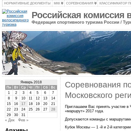
НОРМАТИВНЫЕ ДОКУМЕНТЫ
МКК
СОРЕВНОВАНИЯ
КЛАССИФИКАТОР 
Российская комиссия 
Федерация спортивного туризма России / Ту
Соревнования по
Январь 2018
Пн
Вт
Ср
Чт
Пт
Сб
Вс
Московского рег
1
2
3
4
5
6
7
8
9
10
11
12
13
14
15
16
17
18
19
20
21
Приглашаем Вас принять участие в 
22
23
24
25
26
27
28
«маршрут» 2017 года.
29
30
31
Допускаются команды с маршрутами,
« Дек
Фев »
Кубок Москвы — 1 -й и 2-й категори
Архивы