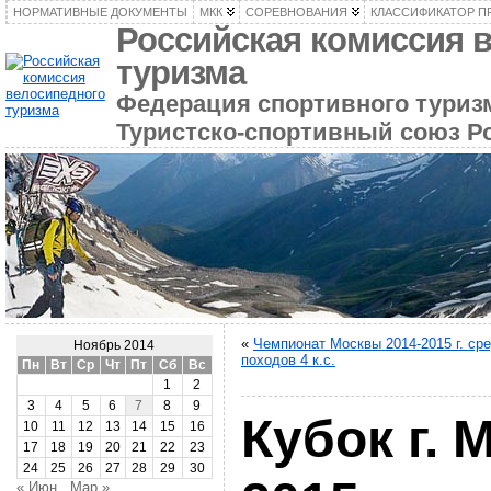
НОРМАТИВНЫЕ ДОКУМЕНТЫ
МКК
СОРЕВНОВАНИЯ
КЛАССИФИКАТОР П
Российская комиссия 
туризма
Федерация спортивного туризм
Туристско-спортивный союз Р
«
Чемпионат Москвы 2014-2015 г. ср
Ноябрь 2014
походов 4 к.с.
Пн
Вт
Ср
Чт
Пт
Сб
Вс
1
2
3
4
5
6
7
8
9
Кубок г. 
10
11
12
13
14
15
16
17
18
19
20
21
22
23
24
25
26
27
28
29
30
« Июн
Мар »