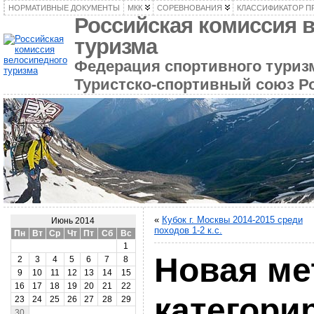
НОРМАТИВНЫЕ ДОКУМЕНТЫ
МКК
СОРЕВНОВАНИЯ
КЛАССИФИКАТОР П
Российская комиссия 
туризма
Федерация спортивного туризм
Туристско-спортивный союз Р
«
Кубок г. Москвы 2014-2015 среди
Июнь 2014
походов 1-2 к.с.
Пн
Вт
Ср
Чт
Пт
Сб
Вс
1
Новая ме
2
3
4
5
6
7
8
9
10
11
12
13
14
15
16
17
18
19
20
21
22
категори
23
24
25
26
27
28
29
30