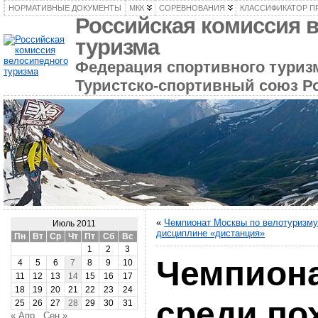
НОРМАТИВНЫЕ ДОКУМЕНТЫ
МКК
СОРЕВНОВАНИЯ
КЛАССИФИКАТОР П
Российская комиссия 
туризма
Федерация спортивного туризм
Туристско-спортивный союз Р
«
Чемпионат Москвы по велотуризму
Июль 2011
дисциплине «дистанция»
Пн
Вт
Ср
Чт
Пт
Сб
Вс
1
2
3
Чемпион
4
5
6
7
8
9
10
11
12
13
14
15
16
17
18
19
20
21
22
23
24
среди по
25
26
27
28
29
30
31
« Апр
Сен »