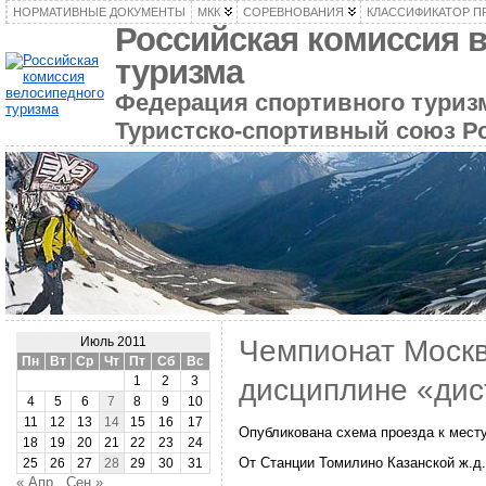
НОРМАТИВНЫЕ ДОКУМЕНТЫ
МКК
СОРЕВНОВАНИЯ
КЛАССИФИКАТОР П
Российская комиссия 
туризма
Федерация спортивного туризм
Туристско-спортивный союз Р
Чемпионат Москв
Июль 2011
Пн
Вт
Ср
Чт
Пт
Сб
Вс
дисциплине «дис
1
2
3
4
5
6
7
8
9
10
11
12
13
14
15
16
17
Опубликована схема проезда к мест
18
19
20
21
22
23
24
От Станции Томилино Казанской ж.д.
25
26
27
28
29
30
31
« Апр
Сен »