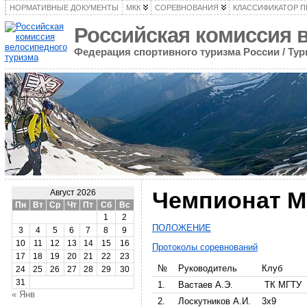
НОРМАТИВНЫЕ ДОКУМЕНТЫ
МКК
СОРЕВНОВАНИЯ
КЛАССИФИКАТОР 
Российская комиссия 
Федерация спортивного туризма России / Ту
Чемпионат М
Август 2026
Пн
Вт
Ср
Чт
Пт
Сб
Вс
1
2
ПОЛОЖЕНИЕ
3
4
5
6
7
8
9
10
11
12
13
14
15
16
Протоколы соревнований
17
18
19
20
21
22
23
№
Руководитель
Клуб
24
25
26
27
28
29
30
31
1.
Вастаев А.Э.
ТК МГТУ
« Янв
2.
Лоскутников А.И.
3х9