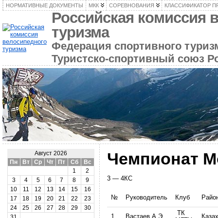
НОРМАТИВНЫЕ ДОКУМЕНТЫ
МКК
СОРЕВНОВАНИЯ
КЛАССИФИКАТОР П
Российская комиссия 
туризма
Федерация спортивного туризм
Туристско-спортивный союз Р
Чемпионат М
Август 2026
Пн
Вт
Ср
Чт
Пт
Сб
Вс
1
2
3 — 4КС
3
4
5
6
7
8
9
10
11
12
13
14
15
16
№
Руководитель
Клуб
Райо
17
18
19
20
21
22
23
24
25
26
27
28
29
30
ТК
1.
Вастаев А.Э.
Каза
31