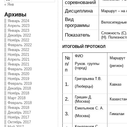
соревнований
« Янв
Дисциплина
Маршрут – на 
Архивы
Вид
Январь 2024
Велосипедные 
программы
Апрель 2023
Январь 2023
Сложность (С)
Показатель
Декабрь 2022
(Н). Полезность
Ноябрь 2022
Февраль 2022
ИТОГОВЫЙ ПРОТОКОЛ
Январь 2022
Ноябрь 2021
ФИО
№
Маршрут
Апрель 2021
п/
Руков. группы
Январь 2021
(регион)
(город)
п
Февраль 2020
Январь 2020
Григорьева Т.В.
Ноябрь 2019
1.
Февраль 2019
Кавказ
(Люберцы)
Декабрь 2018
Ноябрь 2018
Гришин Д.
Март 2018
2.
Казахста
(Москва)
Февраль 2018
Январь 2018
Емельянов С. А.
Декабрь 2017
3.
Гималаи
(Москва)
Ноябрь 2017
Октябрь 2017
Кондрашов С.
Май 2017