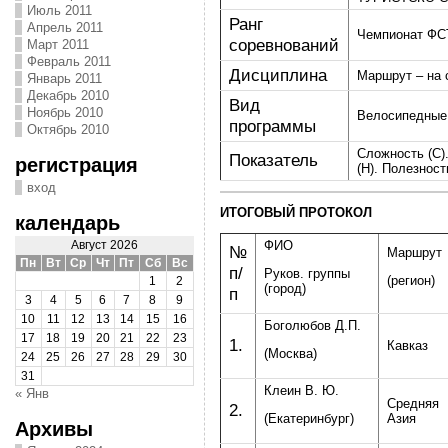
Июль 2011
Ранг
Апрель 2011
Чемпионат ФСТ
соревнований
Март 2011
Февраль 2011
Дисциплина
Маршрут – на 
Январь 2011
Декабрь 2010
Вид
Ноябрь 2010
Велосипедные
программы
Октябрь 2010
Сложность (С)
Показатель
регистрация
(Н). Полезность
вход
ИТОГОВЫЙ ПРОТОКОЛ
календарь
ФИО
Август 2026
№
Маршрут
Пн
Вт
Ср
Чт
Пт
Сб
Вс
п/
Руков. группы
(регион)
1
2
(город)
п
3
4
5
6
7
8
9
10
11
12
13
14
15
16
Боголюбов Д.П.
17
18
19
20
21
22
23
1.
Кавказ
(Москва)
24
25
26
27
28
29
30
31
Клеин В. Ю.
« Янв
Средняя
2.
(Екатеринбург)
Азия
Архивы