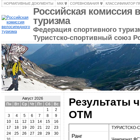
НОРМАТИВНЫЕ ДОКУМЕНТЫ
МКК
СОРЕВНОВАНИЯ
КЛАССИФИКАТОР П
Российская комиссия 
туризма
Федерация спортивного туризм
Туристско-спортивный союз Р
Результаты 
Август 2026
Пн
Вт
Ср
Чт
Пт
Сб
Вс
1
2
ОТМ
3
4
5
6
7
8
9
10
11
12
13
14
15
16
ТУРИСТСКО-
17
18
19
20
21
22
23
24
25
26
27
28
29
30
Ранг
Чемпионат ФСТ
31