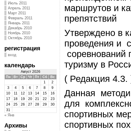
Июль 2011
маршрутов и к
Апрель 2011
Март 2011
препятствий
Февраль 2011
Январь 2011
Декабрь 2010
Утверждено в к
Ноябрь 2010
Октябрь 2010
проведения и 
регистрация
соревнований 
вход
туризму в Росси
календарь
Август 2026
( Редакция 4.3. 
Пн
Вт
Ср
Чт
Пт
Сб
Вс
1
2
3
4
5
6
7
8
9
Данная методи
10
11
12
13
14
15
16
17
18
19
20
21
22
23
для комплексно
24
25
26
27
28
29
30
31
спортивных мер
« Янв
спортивных пох
Архивы