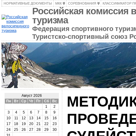
НОРМАТИВНЫЕ ДОКУМЕНТЫ
МКК
СОРЕВНОВАНИЯ
КЛАССИФИКАТОР П
Российская комиссия 
туризма
Федерация спортивного туризм
Туристско-спортивный союз Р
МЕТОДИ
Август 2026
Пн
Вт
Ср
Чт
Пт
Сб
Вс
1
2
3
4
5
6
7
8
9
ПРОВЕДЕ
10
11
12
13
14
15
16
17
18
19
20
21
22
23
24
25
26
27
28
29
30
31