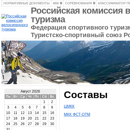
НОРМАТИВНЫЕ ДОКУМЕНТЫ
МКК
СОРЕВНОВАНИЯ
КЛАССИФИКАТОР П
Российская комиссия 
туризма
Федерация спортивного туризм
Туристско-спортивный союз Р
Составы
Август 2026
Пн
Вт
Ср
Чт
Пт
Сб
Вс
1
2
ЦМКК
3
4
5
6
7
8
9
10
11
12
13
14
15
16
МКК ФСТ-ОТМ
17
18
19
20
21
22
23
24
25
26
27
28
29
30
31