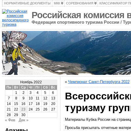
НОРМАТИВНЫЕ ДОКУМЕНТЫ
МКК
СОРЕВНОВАНИЯ
КЛАССИФИКАТОР 
Российская комиссия 
Федерация спортивного туризма России / Ту
«
Чемпионат Санкт-Петербурга 2022
Ноябрь 2022
Пн
Вт
Ср
Чт
Пт
Сб
Вс
Всероссийск
1
2
3
4
5
6
7
8
9
10
11
12
13
14
15
16
17
18
19
20
туризму гру
21
22
23
24
25
26
27
28
29
30
Материалы Кубка России на страни
« Фев
Дек »
Просьба присылать отчетные матер
Архивы