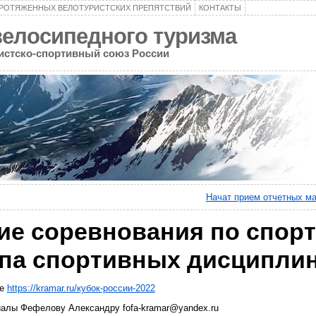
ПРОТЯЖЕННЫХ ВЕЛОТУРИСТСКИХ ПРЕПЯТСТВИЙ
КОНТАКТЫ
велосипедного туризма
ристско-спортивный союз России
Начат прием отчетных м
ие соревнования по спор
ппа спортивных дисципли
це
https://kramar.ru/кубок-россии-2022
иалы Фефелову Александру fofa-kramar@yandex.ru