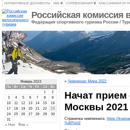
НОРМАТИВНЫЕ ДОКУМЕНТЫ
МКК
СОРЕВНОВАНИЯ
КЛАССИФИКАТОР 
Российская комиссия 
Федерация спортивного туризма России / Ту
«
Чемпионат Мира 2022
Январь 2022
Пн
Вт
Ср
Чт
Пт
Сб
Вс
Начат прием
1
2
3
4
5
6
7
8
9
10
11
12
13
14
15
16
Москвы 2021
17
18
19
20
21
22
23
24
25
26
27
28
29
30
Страничка чемпионата:
https://kr
31
%d0%b3/
« Ноя
Фев »