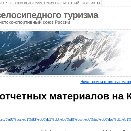
ПРОТЯЖЕННЫХ ВЕЛОТУРИСТСКИХ ПРЕПЯТСТВИЙ
КОНТАКТЫ
велосипедного туризма
ристско-спортивный союз России
Начат прием отчетных мате
 отчетных материалов на 
amar.ru/%d0%ba%d1%83%d0%b1%d0%be%d0%ba-%d0%bc%d0%be%d1%81