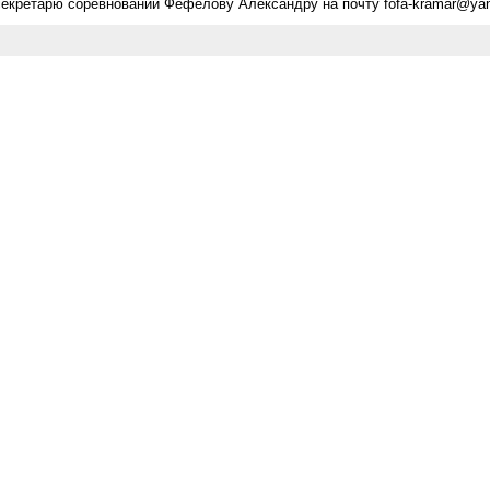
екретарю соревнований Фефелову Александру на почту fofa-kramar@yan