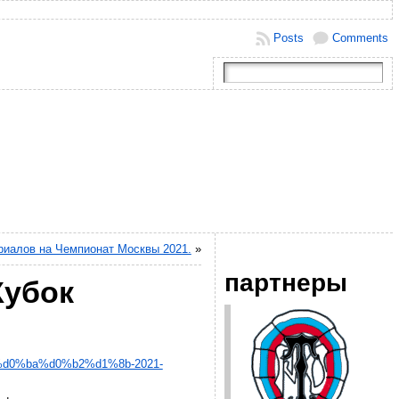
Posts
Comments
риалов на Чемпионат Москвы 2021.
»
партнеры
Кубок
%d0%ba%d0%b2%d1%8b-2021-