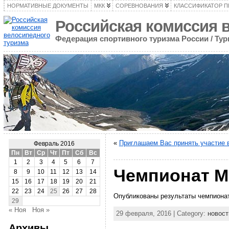
НОРМАТИВНЫЕ ДОКУМЕНТЫ
МКК
СОРЕВНОВАНИЯ
КЛАССИФИКАТОР 
Российская комиссия 
Федерация спортивного туризма России / Ту
«
Приглашаем Вас принять участие 
Февраль 2016
Пн
Вт
Ср
Чт
Пт
Сб
Вс
1
2
3
4
5
6
7
Чемпионат М
8
9
10
11
12
13
14
15
16
17
18
19
20
21
22
23
24
25
26
27
28
Опубликованы результаты чемпионат
29
« Ноя
Ноя »
29 февраля, 2016 | Category:
новост
Архивы