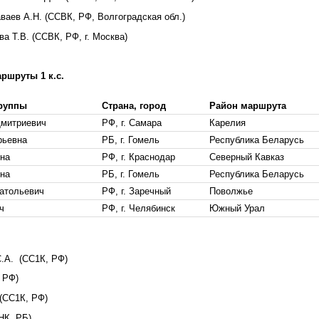
ваев А.Н. (ССВК, РФ, Волгоградская обл.)
а Т.В. (ССВК, РФ, г. Москва)
ршруты 1 к.с.
группы
Страна, город
Район маршрута
Дмитриевич
РФ, г. Самара
Карелия
рьевна
РБ, г. Гомель
Республика Беларусь
на
РФ, г. Краснодар
Северный Кавказ
на
РБ, г. Гомель
Республика Беларусь
атольевич
РФ, г. Заречный
Поволжье
ч
РФ, г. Челябинск
Южный Урал
.А. (СС1К, РФ)
 РФ)
К, РФ)
 РБ)