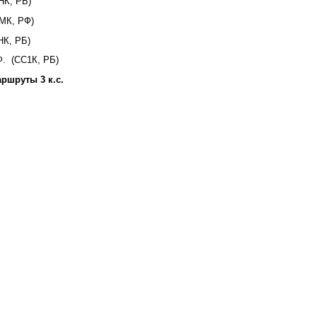
 РБ)
, РФ)
 РБ)
К, РБ)
ршруты 3 к.с.