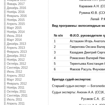
Январь 2017
Караваев А.Н. (ССВК
Декабрь 2016
Ноябрь 2016
Румина Ю.В. (ССНК,
Февраль 2016
Лепей Р.Ф. (СС1
Ноябрь 2015
Апрель 2015
Вид программы: велосипедные ма
Март 2015
Ноябрь 2014
№ п/п
Ф.И.О. руководителя 
Июнь 2014
Март 2014
1
Асташкин Игорь Анатол
Декабрь 2013
2
Гаврилова Оксана Вале
Апрель 2013
Февраль 2013
3
Казадаев Дмитрий Серг
Декабрь 2012
4
Ромасенко Валерий Ник
Ноябрь 2012
5
Терентьева Констанция
Октябрь 2012
Сентябрь 2012
6
Фаезов Расуль Фнунови
Июнь 2012
Апрель 2012
Бригада судей-экспертов
:
Март 2012
Февраль 2012
Старший судья-эксперт — Боголюбов
Ноябрь 2011
Октябрь 2011
Судьи эксперты: Анохин А.А. (СС1К,
Сентябрь 2011
Русаков С.А. (СС1К
Июль 2011
Апрель 2011