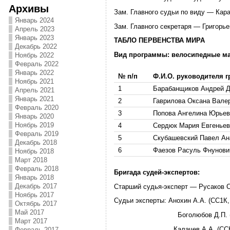
Архивы
Зам. Главного судьи по виду — Кара
Январь 2024
Зам. Главного секретаря — Григорьев
Апрель 2023
Январь 2023
ТАБЛО ПЕРВЕНСТВА МИРА
Декабрь 2022
Вид программы: велосипедные ма
Ноябрь 2022
Февраль 2022
Январь 2022
№ п/п
Ф.И.О. руководителя 
Ноябрь 2021
1
Барабанщиков Андрей 
Апрель 2021
Январь 2021
2
Гаврилова Оксана Вале
Февраль 2020
3
Попова Ангелина Юрьев
Январь 2020
Ноябрь 2019
4
Сердюк Мария Евгеньев
Февраль 2019
5
Скубашевский Павел Ан
Декабрь 2018
6
Фаезов Расуль Фнунови
Ноябрь 2018
Март 2018
Февраль 2018
Бригада судей-экспертов
:
Январь 2018
Декабрь 2017
Старший судья-эксперт — Русаков С
Ноябрь 2017
Судьи эксперты: Анохин А.А. (СС1К,
Октябрь 2017
Май 2017
Боголюбов Д.П. (СС1
Март 2017
Калачев А.А. (ССНК,
Февраль 2017