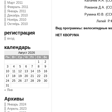
Калачев А.А. (ССНК,
Март 2011
Февраль 2011
Романов Д.А. (ССМК
Январь 2011
Румина Ю.В. (ССНК,
Декабрь 2010
Ноябрь 2010
Лепей Р.Ф. (СС1
Октябрь 2010
Вид программы: велосипедные ма
регистрация
НЕТ КВОРУМА
вход
календарь
Август 2026
Пн
Вт
Ср
Чт
Пт
Сб
Вс
1
2
3
4
5
6
7
8
9
10
11
12
13
14
15
16
17
18
19
20
21
22
23
24
25
26
27
28
29
30
31
« Янв
Архивы
Январь 2024
Апрель 2023