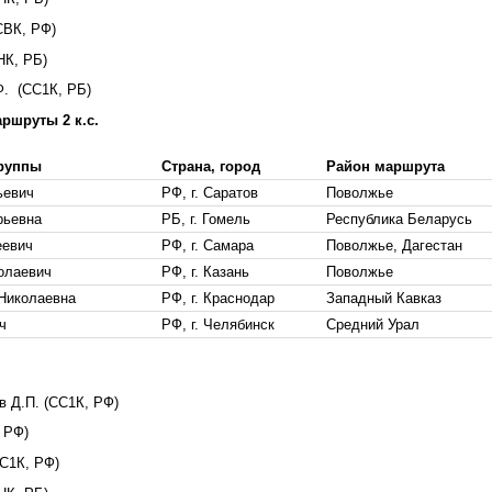
, РФ)
 РБ)
К, РБ)
ршруты 2 к.с.
группы
Страна, город
Район маршрута
ьевич
РФ, г. Саратов
Поволжье
рьевна
РБ, г. Гомель
Республика Беларусь
еевич
РФ, г. Самара
Поволжье, Дагестан
олаевич
РФ, г. Казань
Поволжье
 Николаевна
РФ, г. Краснодар
Западный Кавказ
ч
РФ, г. Челябинск
Средний Урал
 Д.П. (СС1К, РФ)
 РФ)
, РФ)