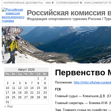
НОРМАТИВНЫЕ ДОКУМЕНТЫ
МКК
СОРЕВНОВАНИЯ
КЛАССИФИКАТОР 
Российская комиссия 
Федерация спортивного туризма России / Ту
Первенство 
Август 2026
Пн
Вт
Ср
Чт
Пт
Сб
Вс
1
2
Положение:
http://mfst.info/wp-con
3
4
5
6
7
8
9
10
11
12
13
14
15
16
ГСК
17
18
19
20
21
22
23
Главный судья — Ковальков Д.В. (СС
24
25
26
27
28
29
30
31
Главный секретарь — Божева И.М. (
« Янв
Зам. Главного судьи по судейству —